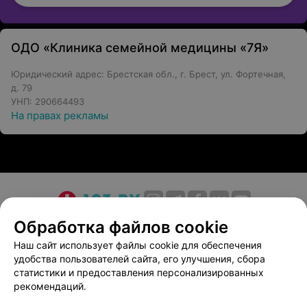
ОДО «Клиника семейной медицины «7Я»
Юридический адрес: Брестская обл., г. Брест, ул. Фортечная,
д. 79
УНП: 290664493
На правах рекламы
О проекте
Новости проекта
Размещение рекламы
Обработка файлов cookie
Медицинский маркетинг
Публичный договор
Наш сайт использует файлы cookie для обеспечения
удобства пользователей сайта, его улучшения, сбора
Пользовательское соглашение
Способы оплаты
статистики и предоставления персонализированных
Вакансии
Партнеры
рекомендаций.
Написать руководителю 103.by